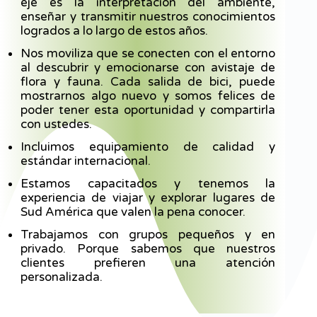
eje es la interpretación del ambiente,
enseñar y transmitir nuestros conocimientos
logrados a lo largo de estos años.
Nos moviliza que se conecten con el entorno
al descubrir y emocionarse con avistaje de
flora y fauna. Cada salida de bici, puede
mostrarnos algo nuevo y somos felices de
poder tener esta oportunidad y compartirla
con ustedes.
Incluimos equipamiento de calidad y
estándar internacional.
Estamos capacitados y tenemos la
experiencia de viajar y explorar lugares de
Sud América que valen la pena conocer.
Trabajamos con grupos pequeños y en
privado. Porque sabemos que nuestros
clientes prefieren una atención
personalizada.