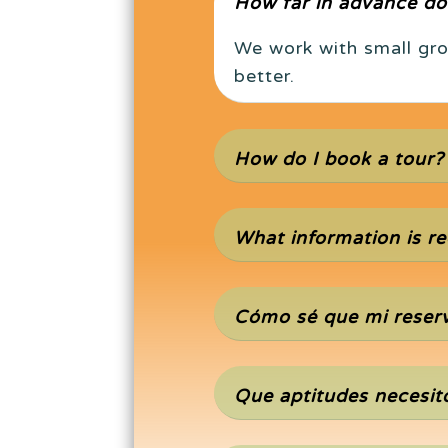
How far in advance do
We work with small gro
better.
How do I book a tour?
What information is re
Cómo sé que mi reser
Que aptitudes necesito