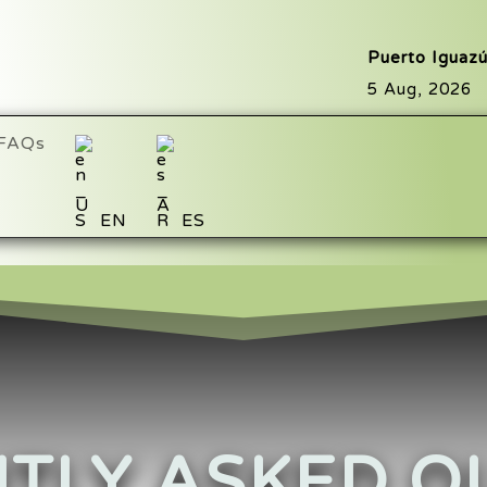
Puerto Iguaz
5 Aug, 2026
FAQs
EN
ES
TLY ASKED Q