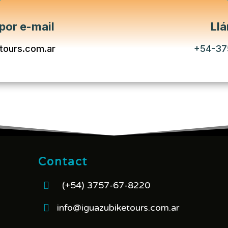
por e-mail
Ll
tours.com.ar
+54-37
Contact

(+54) 3757-67-8220

info@iguazubiketours.com.ar